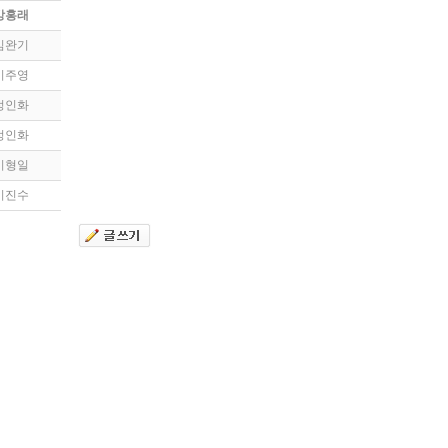
강홍래
김완기
이주영
정인화
정인화
이형일
이진수