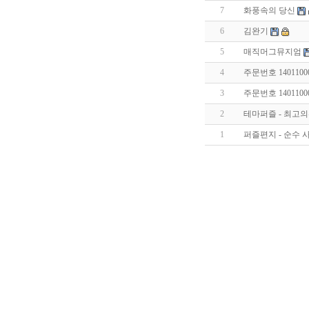
7
화풍속의 당신
6
김완기
5
매직머그뮤지엄
4
주문번호 140110
3
주문번호 140110
2
테마퍼즐 - 최고의
1
퍼즐편지 - 순수 
출
장
마
사
지
출
장
안