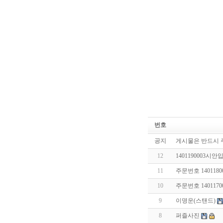
번호
공지
게시물은 반드시 
12
1401190003시안
11
주문번호 140118
10
주문번호 140117
9
이명운(스탠드)
8
퍼즐사진