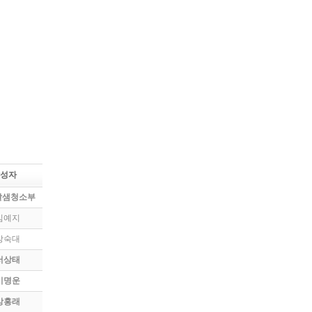
성자
달샘청소부
김예지
장숙대
서상태
이명운
강홍래