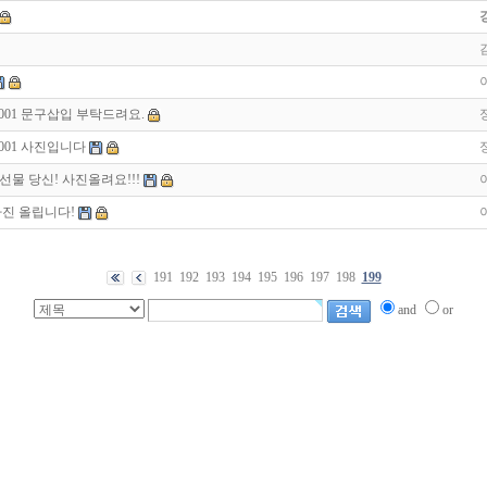
0001 문구삽입 부탁드려요.
0001 사진입니다
선물 당신! 사진올려요!!!
사진 올립니다!
191
192
193
194
195
196
197
198
199
and
or