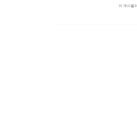
이 게시물
출
장
마
사
지
출
장
안
마
출
장
서
비
스
바
나
나
출
장