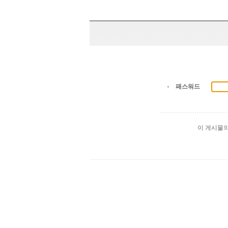
패스워드
이 게시물
출
장
마
사
지
출
장