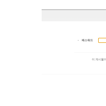
패스워드
이 게시물
출
장
마
사
지
출
장