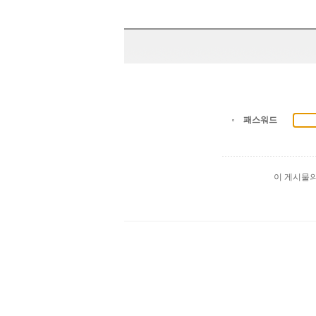
패스워드
이 게시물
출
장
마
사
지
출
장