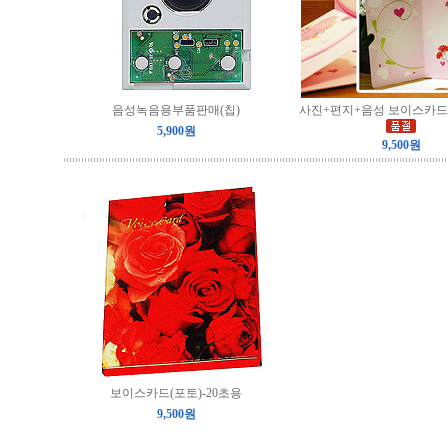
음성녹음용부품판매(칩)
사진+편지+음성 보이스카드
5,900원
9,500원
보이스카드(포토)-20초용
9,500원