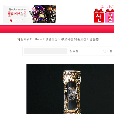
현재위치 :
Home
>
탯줄도장
>
부모사랑 탯줄도장
>
명품형
실속형
인기형