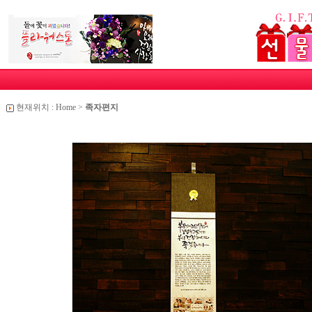
현재위치 :
Home
>
족자편지