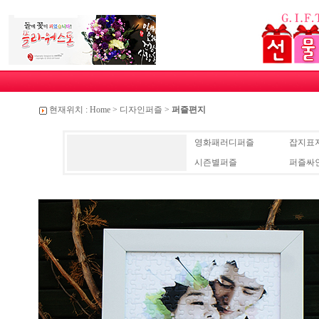
현재위치 :
Home
>
디자인퍼즐
>
퍼즐편지
영화패러디퍼즐
잡지표
시즌별퍼즐
퍼즐싸