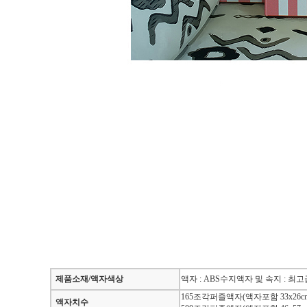
제품소재/액자색상
액자 : ABS수지액자 및 속지 : 
165조각퍼즐액자(액자포함 33x26cm
액자치수