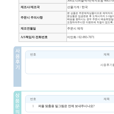
500조각퍼즐액자(액자포함 46x57cm
제조사/제조국
선물가게 / 한국
본 상품은 주문제작상품이므로 제작자의 
본상품은 입금완료 후 도착시까지 2~5일
주문시 주의사항
배송을 원하시는 경우 주문시 배송희망일
요청하여주시면 이벤트에 차질이 없도록 
제조연월일
주문시 제작
A/S책임자 전화번호
이민화 / 02-993-7071
번호
제목
사용후기를
번호
제목
1
퍼즐 맞춤용 밑그림은 언제 보내주시나요?