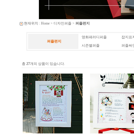
현재위치 :
Home
>
디자인퍼즐
>
퍼즐편지
영화패러디퍼즐
잡지표
퍼즐편지
시즌별퍼즐
퍼즐싸
총
27
개의 상품이 있습니다.