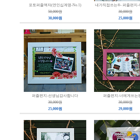
포토퍼즐액자(연인십계명-No.1)
내가직접쓰는®- 퍼즐편지-
50,000원
30,000원
38,000원
25,000원
퍼즐편지-선생님감사합니다
퍼즐편지-너에게쓰는
30,000원
30,000원
25,000원
29,000원