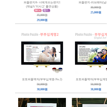
퍼즐편지®- 너에게쓰는편지1
퍼즐편지-러브레터(남
(채널A '미사고' 출연상품)
30,000원
25,000원
35,000원
29,000원
포토퍼즐액자(부부십계명-No.2)
포토퍼즐액자(부부십계명-N
50,000원
50,000원
38,000원
38,000원