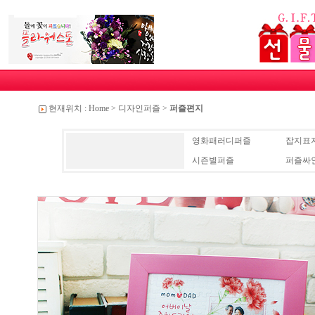
현재위치 :
Home
>
디자인퍼즐
>
퍼즐편지
영화패러디퍼즐
잡지표
시즌별퍼즐
퍼즐싸