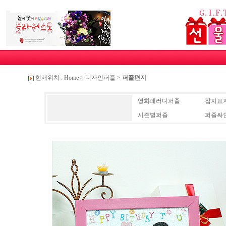
현재위치 :
Home
>
디자인퍼즐
>
퍼즐편지
영화패러디퍼즐
잡지표
시즌별퍼즐
퍼즐싸