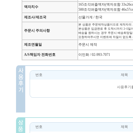
165조각퍼즐액자(액자포함 33x26cm
액자치수
500조각퍼즐액자(액자포함 46x57cm
제조사/제조국
선물가게 / 한국
본 상품은 주문제작상품이므로 제작자의 
본상품은 입금완료 후 도착시까지 2~5일
주문시 주의사항
배송을 원하시는 경우 주문시 배송희망일
요청하여주시면 이벤트에 차질이 없도록 
제조연월일
주문시 제작
A/S책임자 전화번호
이민화 / 02-993-7071
번호
제목
사용후기를
번호
제목